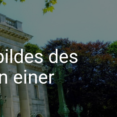
ildes des
n einer